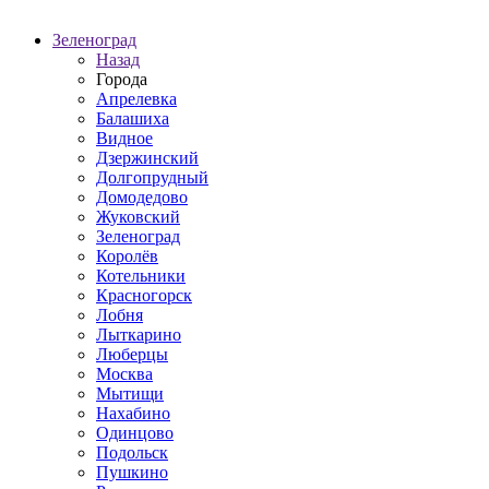
Зеленоград
Назад
Города
Апрелевка
Балашиха
Видное
Дзержинский
Долгопрудный
Домодедово
Жуковский
Зеленоград
Королёв
Котельники
Красногорск
Лобня
Лыткарино
Люберцы
Москва
Мытищи
Нахабино
Одинцово
Подольск
Пушкино