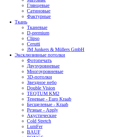
Глянцевые
Сатиновые
Фактурные
Ткань
Тканевые
D-premium
Clipso
Cerutti
JM Junkers & Müllers GmbH
Эксклюзивные потолки
Фотопечать
Двухуровневые
Многоуровневые
3D-потолки
Звездное небо
Double Vision
TEQTUM KM2
Теневые - Euro Kraab
Бесщелевые - Kraab
Резные - Apply
Акустические
Cold Stretch
LumFer
BAUF