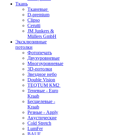
Ткань
Тканевые
D-premium
Clipso
Cerutti
JM Junkers &
Müllers GmbH
Эксклюзивные
потолки
Фотопечать
Двухуровневые
Многоуровневые
3D-потолки
Звездное небо
Double Vision
TEQTUM KM2
Теневые - Euro
Kraab
Бесщелевые -
Kraab
Резные - Apply
Акустические
Cold Stretch
LumFer
BAUF