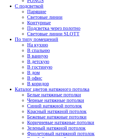
PONGS
С подсветкой
Парящие
Световые линии
Контурные
Подсветка через полотно
Световые линии SLOTT
По типу помещений
На кухню
В спальню
В ванную
В детскую
В гостиную
В дом
В офис
В коридор
Каталог цветов натяжного потолка
Белые натяжные потолки
Черные натяжные потолки
Синий натяжной потолок
Красный натяжной потолок
Бежевые натяжные потолки
Коричневые натяжные потолки
Зеленый натяжной потолок
Фиолетовый натяжной потолок