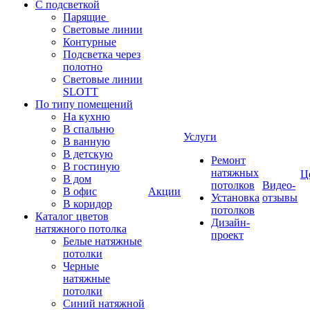
С подсветкой
Парящие
Световые линии
Контурные
Подсветка через
полотно
Световые линии
SLOTT
По типу помещений
На кухню
В спальню
Услуги
В ванную
В детскую
Ремонт
В гостиную
натяжных
Ц
В дом
потолков
Видео-
В офис
Акции
Установка
отзывы
В коридор
потолков
Каталог цветов
Дизайн-
натяжного потолка
проект
Белые натяжные
потолки
Черные
натяжные
потолки
Синий натяжной