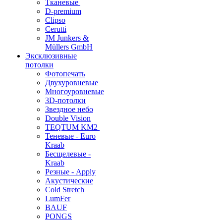
Тканевые
D-premium
Clipso
Cerutti
JM Junkers &
Müllers GmbH
Эксклюзивные
потолки
Фотопечать
Двухуровневые
Многоуровневые
3D-потолки
Звездное небо
Double Vision
TEQTUM KM2
Теневые - Euro
Kraab
Бесщелевые -
Kraab
Резные - Apply
Акустические
Cold Stretch
LumFer
BAUF
PONGS