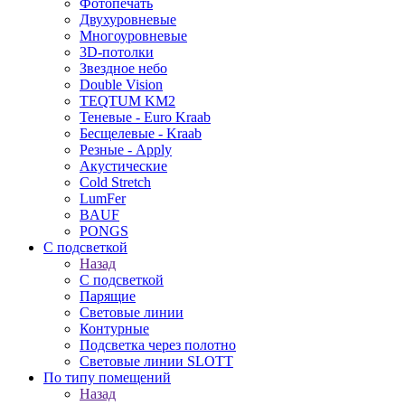
Фотопечать
Двухуровневые
Многоуровневые
3D-потолки
Звездное небо
Double Vision
TEQTUM KM2
Теневые - Euro Kraab
Бесщелевые - Kraab
Резные - Apply
Акустические
Cold Stretch
LumFer
BAUF
PONGS
С подсветкой
Назад
С подсветкой
Парящие
Световые линии
Контурные
Подсветка через полотно
Световые линии SLOTT
По типу помещений
Назад