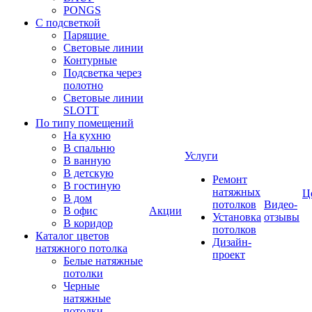
PONGS
С подсветкой
Парящие
Световые линии
Контурные
Подсветка через
полотно
Световые линии
SLOTT
По типу помещений
На кухню
В спальню
Услуги
В ванную
В детскую
Ремонт
В гостиную
натяжных
Ц
В дом
потолков
Видео-
В офис
Акции
Установка
отзывы
В коридор
потолков
Каталог цветов
Дизайн-
натяжного потолка
проект
Белые натяжные
потолки
Черные
натяжные
потолки