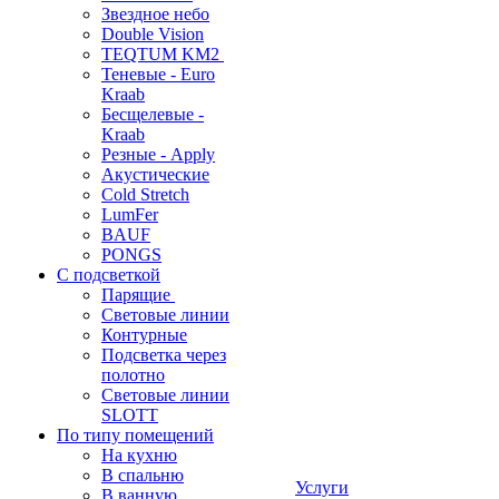
Звездное небо
Double Vision
TEQTUM KM2
Теневые - Euro
Kraab
Бесщелевые -
Kraab
Резные - Apply
Акустические
Cold Stretch
LumFer
BAUF
PONGS
С подсветкой
Парящие
Световые линии
Контурные
Подсветка через
полотно
Световые линии
SLOTT
По типу помещений
На кухню
В спальню
Услуги
В ванную