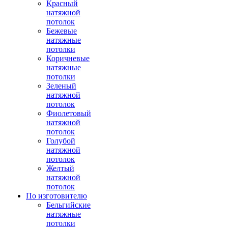
Красный
натяжной
потолок
Бежевые
натяжные
потолки
Коричневые
натяжные
потолки
Зеленый
натяжной
потолок
Фиолетовый
натяжной
потолок
Голубой
натяжной
потолок
Желтый
натяжной
потолок
По изготовителю
Бельгийские
натяжные
потолки