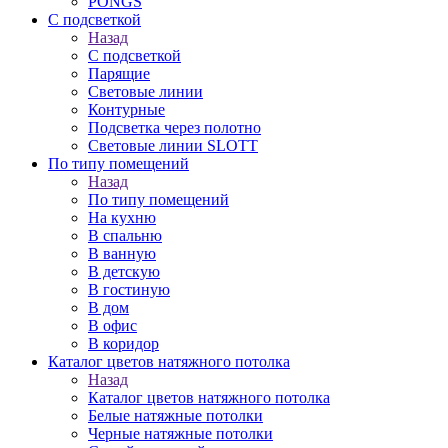
PONGS
С подсветкой
Назад
С подсветкой
Парящие
Световые линии
Контурные
Подсветка через полотно
Световые линии SLOTT
По типу помещений
Назад
По типу помещений
На кухню
В спальню
В ванную
В детскую
В гостиную
В дом
В офис
В коридор
Каталог цветов натяжного потолка
Назад
Каталог цветов натяжного потолка
Белые натяжные потолки
Черные натяжные потолки