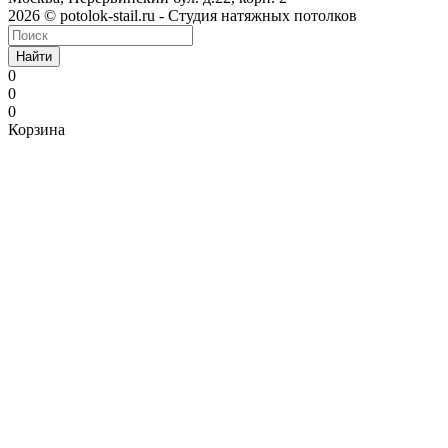
2026 © potolok-stail.ru - Студия натяжных потолков
Найти
0
0
0
Корзина