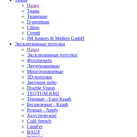
Назад
Ткань
Тканевые
D-premium
Clipso
Cerutti
JM Junkers & Müllers GmbH
Эксклюзивные потолки
Назад
Эксклюзивные потолки
Фотопечать
Двухуровневые
Многоуровневые
3D-потолки
Звездное небо
Double Vision
TEQTUM KM2
Теневые - Euro Kraab
Бесщелевые - Kraab
Резные - Apply
Акустические
Cold Stretch
LumFer
BAUF