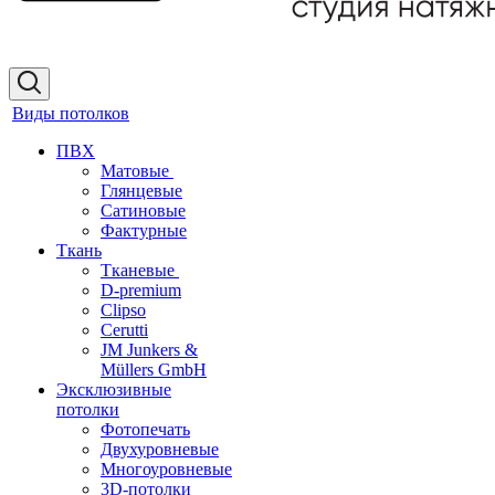
Виды потолков
ПВХ
Матовые
Глянцевые
Сатиновые
Фактурные
Ткань
Тканевые
D-premium
Clipso
Cerutti
JM Junkers &
Müllers GmbH
Эксклюзивные
потолки
Фотопечать
Двухуровневые
Многоуровневые
3D-потолки