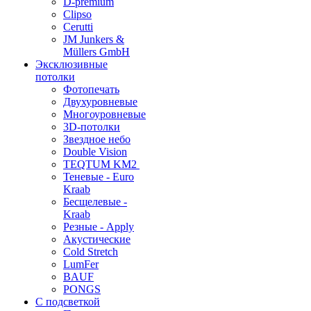
D-premium
Clipso
Cerutti
JM Junkers &
Müllers GmbH
Эксклюзивные
потолки
Фотопечать
Двухуровневые
Многоуровневые
3D-потолки
Звездное небо
Double Vision
TEQTUM KM2
Теневые - Euro
Kraab
Бесщелевые -
Kraab
Резные - Apply
Акустические
Cold Stretch
LumFer
BAUF
PONGS
С подсветкой