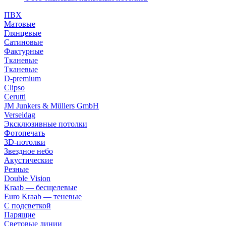
ПВХ
Матовые
Глянцевые
Сатиновые
Фактурные
Тканевые
Тканевые
D-premium
Clipso
Cerutti
JM Junkers & Müllers GmbH
Verseidag
Эксклюзивные потолки
Фотопечать
3D-потолки
Звездное небо
Акустические
Резные
Double Vision
Kraab — бесщелевые
Euro Kraab — теневые
С подсветкой
Парящие
Световые линии