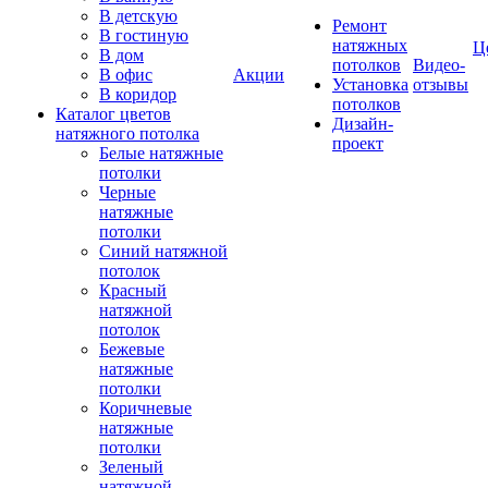
В детскую
Ремонт
В гостиную
натяжных
Ц
В дом
потолков
Видео-
В офис
Акции
Установка
отзывы
В коридор
потолков
Каталог цветов
Дизайн-
натяжного потолка
проект
Белые натяжные
потолки
Черные
натяжные
потолки
Синий натяжной
потолок
Красный
натяжной
потолок
Бежевые
натяжные
потолки
Коричневые
натяжные
потолки
Зеленый
натяжной