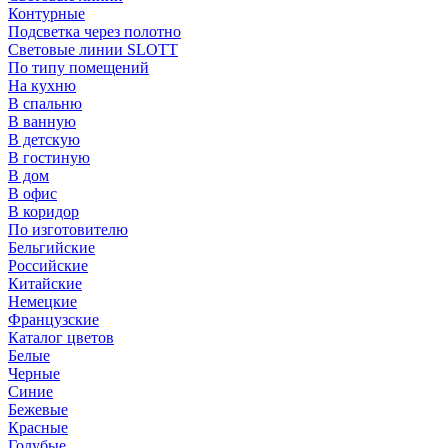
Контурные
Подсветка через полотно
Световые линии SLOTT
По типу помещений
На кухню
В спальню
В ванную
В детскую
В гостиную
В дом
В офис
В коридор
По изготовителю
Бельгийские
Российские
Китайские
Немецкие
Французские
Каталог цветов
Белые
Черные
Синие
Бежевые
Красные
Голубые