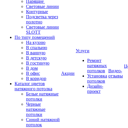
Парящие
Световые линии
Контурные
Подсветка через
полотно
Световые линии
SLOTT
По типу помещений
На кухню
В спальню
Услуги
В ванную
В детскую
Ремонт
В гостиную
натяжных
Ц
В дом
потолков
Видео-
В офис
Акции
Установка
отзывы
В коридор
потолков
Каталог цветов
Дизайн-
натяжного потолка
проект
Белые натяжные
потолки
Черные
натяжные
потолки
Синий натяжной
потолок