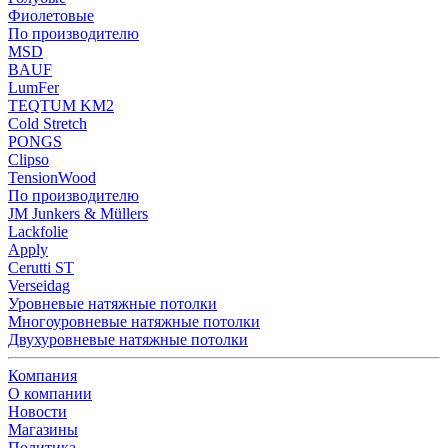
Фиолетовые
По производителю
MSD
BAUF
LumFer
TEQTUM KM2
Cold Stretch
PONGS
Clipso
TensionWood
По производителю
JM Junkers & Müllers
Lackfolie
Apply
Cerutti ST
Verseidag
Уровневые натяжные потолки
Многоуровневые натяжные потолки
Двухуровневые натяжные потолки
Компания
О компании
Новости
Магазины
Политика