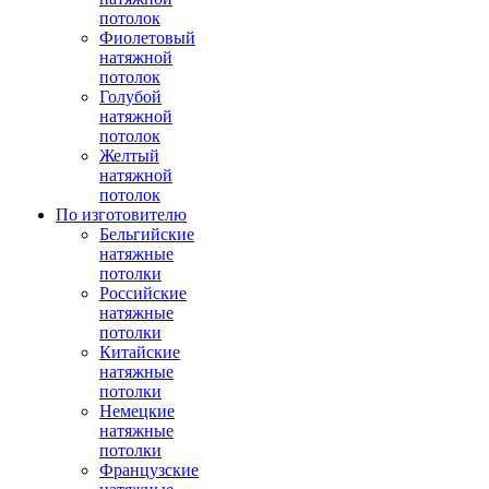
потолок
Фиолетовый
натяжной
потолок
Голубой
натяжной
потолок
Желтый
натяжной
потолок
По изготовителю
Бельгийские
натяжные
потолки
Российские
натяжные
потолки
Китайские
натяжные
потолки
Немецкие
натяжные
потолки
Французские