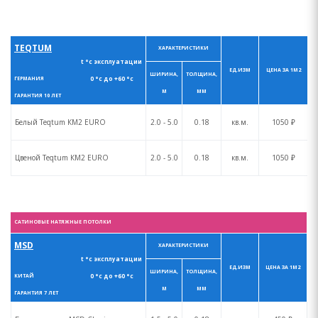
TEQTUM
ХАРАКТЕРИСТИКИ
t °с эксплуатации
ЕД.ИЗМ
ЦЕНА ЗА 1М2
ШИРИНА,
ТОЛЩИНА,
0 °с до +60 °с
ГЕРМАНИЯ
М
ММ
ГАРАНТИЯ 10 ЛЕТ
Белый Teqtum КM2 EURO
2.0 - 5.0
0.18
кв.м.
1050 ₽
Цвеной Teqtum КM2 EURO
2.0 - 5.0
0.18
кв.м.
1050 ₽
САТИНОВЫЕ НАТЯЖНЫЕ ПОТОЛКИ
MSD
ХАРАКТЕРИСТИКИ
t °с эксплуатации
ЕД.ИЗМ
ЦЕНА ЗА 1М2
ШИРИНА,
ТОЛЩИНА,
0 °с до +60 °с
КИТАЙ
М
ММ
ГАРАНТИЯ 7 ЛЕТ