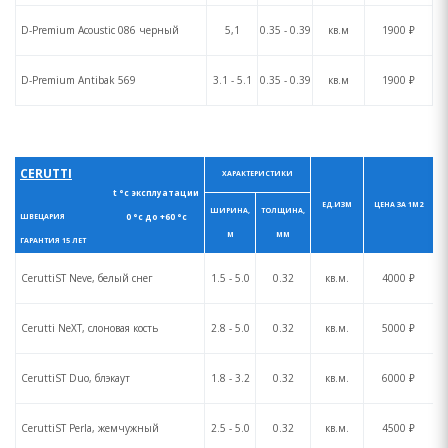
D-Premium Acoustic 086 черный
5,1
0.35 - 0.39
кв.м
1900 ₽
D-Premium Antibak 569
3.1 - 5.1
0.35 - 0.39
кв.м
1900 ₽
CERUTTI
ХАРАКТЕРИСТИКИ
t °с эксплуатации
ЕД.ИЗМ
ЦЕНА ЗА 1М2
ШИРИНА,
ТОЛЩИНА,
0 °с до +60 °с
ШВЕЦАРИЯ
М
ММ
ГАРАНТИЯ 15 ЛЕТ
CeruttiST Neve, белый снег
1.5 - 5.0
0.32
кв.м.
4000 ₽
Cerutti NeXT, слоновая кость
2.8 - 5.0
0.32
кв.м.
5000 ₽
CeruttiST Duo, блэкаут
1.8 - 3.2
0.32
кв.м.
6000 ₽
CeruttiST Perla, жемчужный
2.5 - 5.0
0.32
кв.м.
4500 ₽