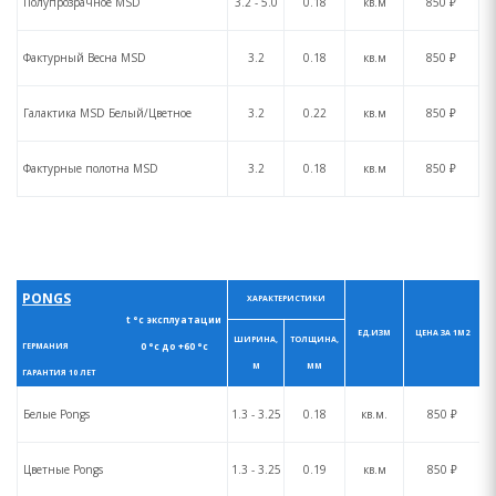
Полупрозрачное MSD
3.2 - 5.0
0.18
кв.м
850 ₽
Фактурный Весна MSD
3.2
0.18
кв.м
850 ₽
Галактика MSD Белый/Цветное
3.2
0.22
кв.м
850 ₽
Фактурные полотна MSD
3.2
0.18
кв.м
850 ₽
PONGS
ХАРАКТЕРИСТИКИ
t °с эксплуатации
ЕД.ИЗМ
ЦЕНА ЗА 1М2
ШИРИНА,
ТОЛЩИНА,
0 °с до +60 °с
ГЕРМАНИЯ
М
ММ
ГАРАНТИЯ 10 ЛЕТ
Белые Pongs
1.3 - 3.25
0.18
кв.м.
850 ₽
Цветные Pongs
1.3 - 3.25
0.19
кв.м
850 ₽