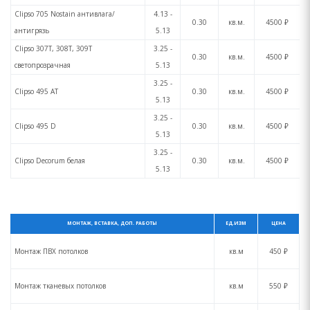
Clipso 705 Nostain антивлага/
4.13 -
0.30
кв.м.
4500 ₽
антигрязь
5.13
Clipso 307T, 308T, 309T
3.25 -
0.30
кв.м.
4500 ₽
светопрозрачная
5.13
3.25 -
Clipso 495 AT
0.30
кв.м.
4500 ₽
5.13
3.25 -
Clipso 495 D
0.30
кв.м.
4500 ₽
5.13
3.25 -
Clipso Decorum белая
0.30
кв.м.
4500 ₽
5.13
МОНТАЖ, ВСТАВКА, ДОП. РАБОТЫ
ЕД.ИЗМ
ЦЕНА
Монтаж ПВХ потолков
кв.м
450 ₽
Монтаж тканевых потолков
кв.м
550 ₽