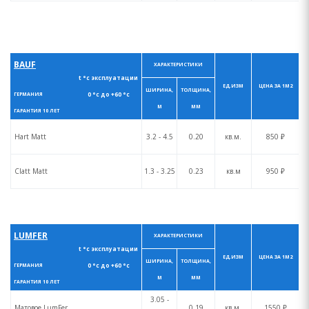
BAUF
ХАРАКТЕРИСТИКИ
t °с эксплуатации
ЕД.ИЗМ
ЦЕНА ЗА 1М2
ШИРИНА,
ТОЛЩИНА,
0 °с до +60 °с
ГЕРМАНИЯ
М
ММ
ГАРАНТИЯ 10 ЛЕТ
Hart Matt
3.2 - 4.5
0.20
кв.м.
850 ₽
Clatt Matt
1.3 - 3.25
0.23
кв.м
950 ₽
LUMFER
ХАРАКТЕРИСТИКИ
t °с эксплуатации
ЕД.ИЗМ
ЦЕНА ЗА 1М2
ШИРИНА,
ТОЛЩИНА,
0 °с до +60 °с
ГЕРМАНИЯ
М
ММ
ГАРАНТИЯ 10 ЛЕТ
3.05 -
Матовое LumFer
0.19
кв.м.
1550 ₽