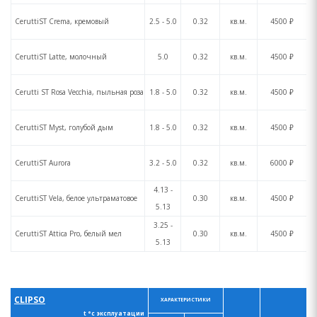
CeruttiST Crema, кремовый
2.5 - 5.0
0.32
кв.м.
4500 ₽
CeruttiST Latte, молочный
5.0
0.32
кв.м.
4500 ₽
Cerutti ST Rosa Vecchia, пыльная роза
1.8 - 5.0
0.32
кв.м.
4500 ₽
CeruttiST Myst, голубой дым
1.8 - 5.0
0.32
кв.м.
4500 ₽
CeruttiST Aurora
3.2 - 5.0
0.32
кв.м.
6000 ₽
4.13 -
CeruttiST Vela, белое ультраматовое
0.30
кв.м.
4500 ₽
5.13
3.25 -
CeruttiST Attica Pro, белый мел
0.30
кв.м.
4500 ₽
5.13
CLIPSO
ХАРАКТЕРИСТИКИ
t °с эксплуатации