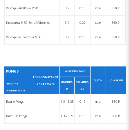
Фактурный Весна MSD
3.2
0.18
кв.м
850 ₽
Галактика MSD Белый/Цветное
3.2
0.22
кв.м
850 ₽
Фактурные полотна MSD
3.2
0.18
кв.м
850 ₽
PONGS
ХАРАКТЕРИСТИКИ
t °с эксплуатации
ЕД.ИЗМ
ЦЕНА ЗА 1М2
ШИРИНА,
ТОЛЩИНА,
0 °с до +60 °с
ГЕРМАНИЯ
М
ММ
ГАРАНТИЯ 10 ЛЕТ
Белые Pongs
1.3 - 3.25
0.19
кв.м.
850 ₽
Цветные Pongs
1.3 - 3.25
0.19
кв.м
850 ₽