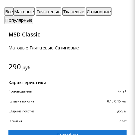
Все
Матовые
Глянцевые
Тканевые
Сатиновые
Популярные
MSD Classic
Матовые Глянцевые Сатиновые
290
руб
Характеристики
Провозводитель
Китай
Толщена полотна
0.13-0.15 мм
Ширина полотна
до 5 м
Гарантия
7 лет