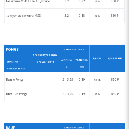
Галактика MSD Белый/Цветное
3.2
0.22
кв.м
850 ₽
Фактурные полотна MSD
3.2
0.18
кв.м
850 ₽
PONGS
ХАРАКТЕРИСТИКИ
t °с эксплуатации
ЕД.ИЗМ
ЦЕНА ЗА 1М2
ШИРИНА,
ТОЛЩИНА,
0 °с до +60 °с
ГЕРМАНИЯ
М
ММ
ГАРАНТИЯ 10 ЛЕТ
Белые Pongs
1.3 - 3.25
0.19
кв.м.
850 ₽
Цветные Pongs
1.3 - 3.25
0.19
кв.м
850 ₽
BAUF
ХАРАКТЕРИСТИКИ