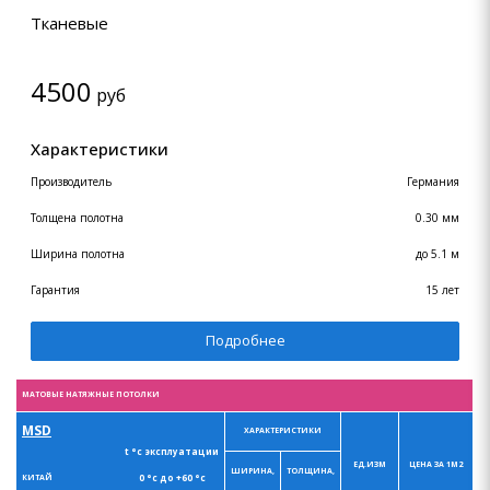
Тканевые
4500
руб
Характеристики
Производитель
Германия
Толщена полотна
0.30 мм
Ширина полотна
до 5.1 м
Гарантия
15 лет
Подробнее
МАТОВЫЕ НАТЯЖНЫЕ ПОТОЛКИ
MSD
ХАРАКТЕРИСТИКИ
t °с эксплуатации
ЕД.ИЗМ
ЦЕНА ЗА 1М2
ШИРИНА,
ТОЛЩИНА,
0 °с до +60 °с
КИТАЙ