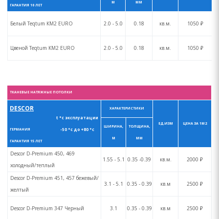
М
ММ
ГАРАНТИЯ 10 ЛЕТ
Белый Teqtum КM2 EURO
2.0 - 5.0
0.18
кв.м.
1050 ₽
Цвеной Teqtum КM2 EURO
2.0 - 5.0
0.18
кв.м.
1050 ₽
ТКАНЕВЫЕ НАТЯЖНЫЕ ПОТОЛКИ
DESCOR
ХАРАКТЕРИСТИКИ
t °с эксплуатации
ЕД.ИЗМ
ЦЕНА ЗА 1М2
ШИРИНА,
ТОЛЩИНА,
-50 °с до +80 °с
ГЕРМАНИЯ
М
ММ
ГАРАНТИЯ 15 ЛЕТ
Descor D-Premium 450, 469
1.55 - 5.1
0.35 -0.39
кв.м.
2000 ₽
холодный/теплый
Descor D-Premium 451, 457 бежевый/
3.1 - 5.1
0.35 - 0.39
кв.м
2500 ₽
желтый
Descor D-Premium 347 Черный
3.1
0.35 - 0.39
кв.м
2500 ₽