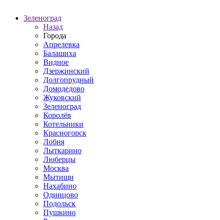
Зеленоград
Назад
Города
Апрелевка
Балашиха
Видное
Дзержинский
Долгопрудный
Домодедово
Жуковский
Зеленоград
Королёв
Котельники
Красногорск
Лобня
Лыткарино
Люберцы
Москва
Мытищи
Нахабино
Одинцово
Подольск
Пушкино