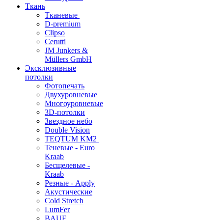
Ткань
Тканевые
D-premium
Clipso
Cerutti
JM Junkers &
Müllers GmbH
Эксклюзивные
потолки
Фотопечать
Двухуровневые
Многоуровневые
3D-потолки
Звездное небо
Double Vision
TEQTUM KM2
Теневые - Euro
Kraab
Бесщелевые -
Kraab
Резные - Apply
Акустические
Cold Stretch
LumFer
BAUF