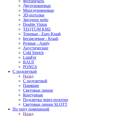
Фотопечать
Двухуровневые
Многоуровневые
3D-потолки
Звездное небо
Double Vision
TEQTUM KM2
Теневые - Euro Kraab
Бесщелевые - Kraab
Резные - Apply
Акустические
Cold Stretch
LumFer
BAUF
PONGS
С подсветкой
Назад
С подсветкой
Парящие
Световые линии
Контурные
Подсветка через полотно
Световые линии SLOTT
По типу помещений
Назад