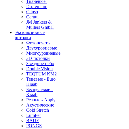
Тканевые
D-premium
Clipso
Cerutti
JM Junkers &
Müllers GmbH
Эксклюзивные
потолки
Фотопечать
Двухуровневые
Многоуровневые
3D-потолки
Звездное небо
Double Vision
TEQTUM KM2
Теневые - Euro
Kraab
Бесщелевые -
Kraab
Резные - Apply
Акустические
Cold Stretch
LumFer
BAUF
PONGS