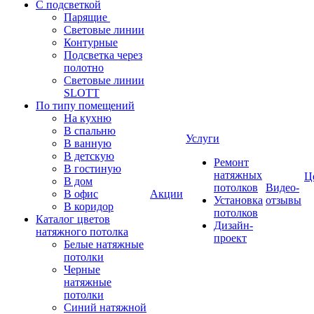
С подсветкой
Парящие
Световые линии
Контурные
Подсветка через
полотно
Световые линии
SLOTT
По типу помещений
На кухню
В спальню
Услуги
В ванную
В детскую
Ремонт
В гостиную
натяжных
Ц
В дом
потолков
Видео-
В офис
Акции
Установка
отзывы
В коридор
потолков
Каталог цветов
Дизайн-
натяжного потолка
проект
Белые натяжные
потолки
Черные
натяжные
потолки
Синий натяжной