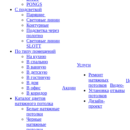
PONGS
С подсветкой
Парящие
Световые линии
Контурные
Подсветка через
полотно
Световые линии
SLOTT
По типу помещений
На кухню
В спальню
Услуги
В ванную
В детскую
Ремонт
В гостиную
натяжных
Ц
В дом
потолков
Видео-
В офис
Акции
Установка
отзывы
В коридор
потолков
Каталог цветов
Дизайн-
натяжного потолка
проект
Белые натяжные
потолки
Черные
натяжные
потолки