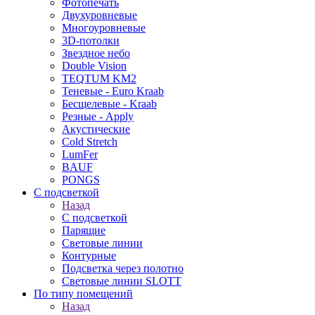
Фотопечать
Двухуровневые
Многоуровневые
3D-потолки
Звездное небо
Double Vision
TEQTUM KM2
Теневые - Euro Kraab
Бесщелевые - Kraab
Резные - Apply
Акустические
Cold Stretch
LumFer
BAUF
PONGS
С подсветкой
Назад
С подсветкой
Парящие
Световые линии
Контурные
Подсветка через полотно
Световые линии SLOTT
По типу помещений
Назад