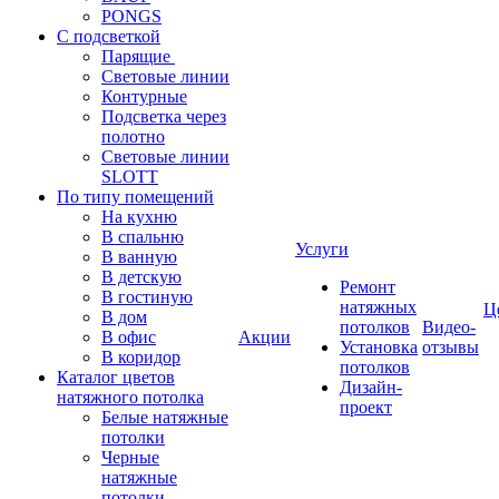
PONGS
С подсветкой
Парящие
Световые линии
Контурные
Подсветка через
полотно
Световые линии
SLOTT
По типу помещений
На кухню
В спальню
Услуги
В ванную
В детскую
Ремонт
В гостиную
натяжных
Ц
В дом
потолков
Видео-
В офис
Акции
Установка
отзывы
В коридор
потолков
Каталог цветов
Дизайн-
натяжного потолка
проект
Белые натяжные
потолки
Черные
натяжные
потолки