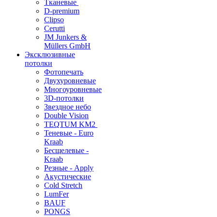
Тканевые
D-premium
Clipso
Cerutti
JM Junkers &
Müllers GmbH
Эксклюзивные
потолки
Фотопечать
Двухуровневые
Многоуровневые
3D-потолки
Звездное небо
Double Vision
TEQTUM KM2
Теневые - Euro
Kraab
Бесщелевые -
Kraab
Резные - Apply
Акустические
Cold Stretch
LumFer
BAUF
PONGS