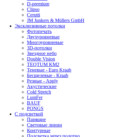
D-premium
Clipso
Cerutti
JM Junkers & Müllers GmbH
Эксклюзивные потолки
Фотопечать
Двухуровневые
Многоуровневые
3D-потолки
Звездное небо
Double Vision
TEQTUM KM2
Теневые - Euro Kraab
Бесщелевые - Kraab
Резные - Apply
Акустические
Cold Stretch
LumFer
BAUF
PONGS
С подсветкой
Парящие
Световые линии
Контурные
Подсветка через полотно