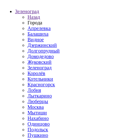
Зеленоград
Назад
Города
Апрелевка
Балашиха
Видное
Дзержинский
Долгопрудный
Домодедово
Жуковский
Зеленоград
Королёв
Котельники
Красногорск
Лобня
Лыткарино
Люберцы
Москва
Мытищи
Нахабино
Одинцово
Подольск
Пушкино