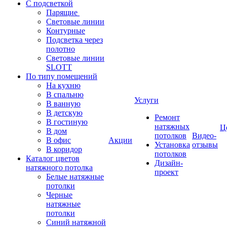
С подсветкой
Парящие
Световые линии
Контурные
Подсветка через
полотно
Световые линии
SLOTT
По типу помещений
На кухню
В спальню
Услуги
В ванную
В детскую
Ремонт
В гостиную
натяжных
Ц
В дом
потолков
Видео-
В офис
Акции
Установка
отзывы
В коридор
потолков
Каталог цветов
Дизайн-
натяжного потолка
проект
Белые натяжные
потолки
Черные
натяжные
потолки
Синий натяжной