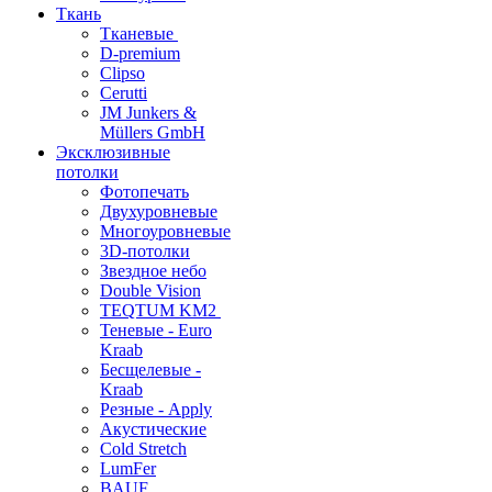
Ткань
Тканевые
D-premium
Clipso
Cerutti
JM Junkers &
Müllers GmbH
Эксклюзивные
потолки
Фотопечать
Двухуровневые
Многоуровневые
3D-потолки
Звездное небо
Double Vision
TEQTUM KM2
Теневые - Euro
Kraab
Бесщелевые -
Kraab
Резные - Apply
Акустические
Cold Stretch
LumFer
BAUF