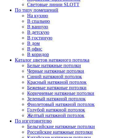
Световые линии SLOTT
По типу помещений
На кухню
В спальню
В ванную
В детскую
В гостиную
В дом
В офис
В коридор
Каталог цветов натяжного потолка
Белые натяжные потолки
Черные натяжные потолки
Синий натяжной потолок
Красный натяжной потолок
Бежевые натяжные потолки
Коричневые натяжные потолки
Зеленый натяжной потолок
Фиолетовый натяжной потолок
Голубой натяжной потолок
Желтый натяжной потолок
По изготовителю
Бельгийские натяжные потолки
Российские натяжные потолки
Китайские натяжные потолки