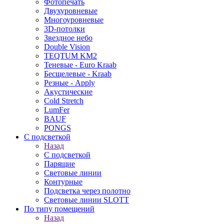
Фотопечать
Двухуровневые
Многоуровневые
3D-потолки
Звездное небо
Double Vision
TEQTUM KM2
Теневые - Euro Kraab
Бесщелевые - Kraab
Резные - Apply
Акустические
Cold Stretch
LumFer
BAUF
PONGS
С подсветкой
Назад
С подсветкой
Парящие
Световые линии
Контурные
Подсветка через полотно
Световые линии SLOTT
По типу помещений
Назад