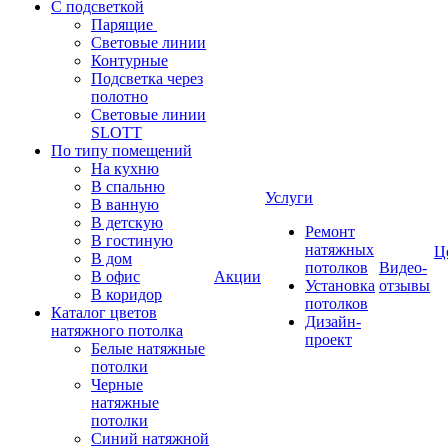
С подсветкой
Парящие
Световые линии
Контурные
Подсветка через
полотно
Световые линии
SLOTT
По типу помещений
На кухню
В спальню
Услуги
В ванную
В детскую
Ремонт
В гостиную
натяжных
Ц
В дом
потолков
Видео-
В офис
Акции
Установка
отзывы
В коридор
потолков
Каталог цветов
Дизайн-
натяжного потолка
проект
Белые натяжные
потолки
Черные
натяжные
потолки
Синий натяжной