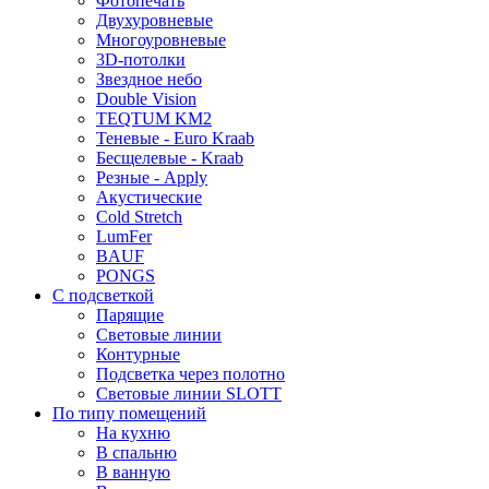
Фотопечать
Двухуровневые
Многоуровневые
3D-потолки
Звездное небо
Double Vision
TEQTUM KM2
Теневые - Euro Kraab
Бесщелевые - Kraab
Резные - Apply
Акустические
Cold Stretch
LumFer
BAUF
PONGS
С подсветкой
Парящие
Световые линии
Контурные
Подсветка через полотно
Световые линии SLOTT
По типу помещений
На кухню
В спальню
В ванную