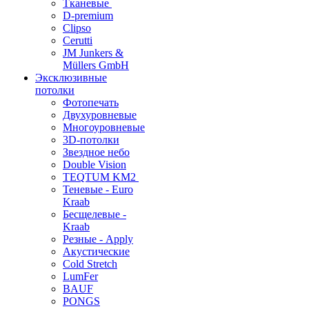
Тканевые
D-premium
Clipso
Cerutti
JM Junkers &
Müllers GmbH
Эксклюзивные
потолки
Фотопечать
Двухуровневые
Многоуровневые
3D-потолки
Звездное небо
Double Vision
TEQTUM KM2
Теневые - Euro
Kraab
Бесщелевые -
Kraab
Резные - Apply
Акустические
Cold Stretch
LumFer
BAUF
PONGS