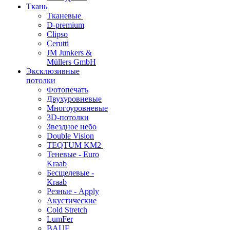
Ткань
Тканевые
D-premium
Clipso
Cerutti
JM Junkers &
Müllers GmbH
Эксклюзивные
потолки
Фотопечать
Двухуровневые
Многоуровневые
3D-потолки
Звездное небо
Double Vision
TEQTUM KM2
Теневые - Euro
Kraab
Бесщелевые -
Kraab
Резные - Apply
Акустические
Cold Stretch
LumFer
BAUF