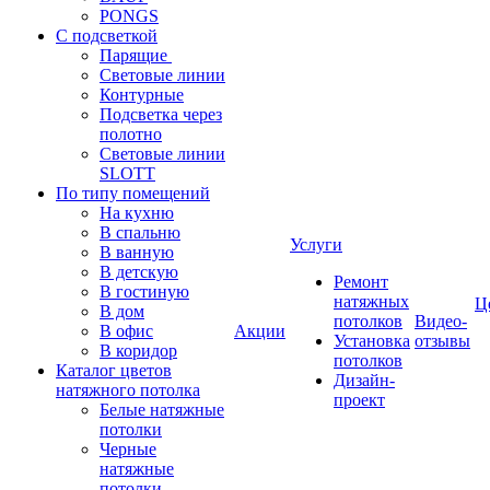
PONGS
С подсветкой
Парящие
Световые линии
Контурные
Подсветка через
полотно
Световые линии
SLOTT
По типу помещений
На кухню
В спальню
Услуги
В ванную
В детскую
Ремонт
В гостиную
натяжных
Ц
В дом
потолков
Видео-
В офис
Акции
Установка
отзывы
В коридор
потолков
Каталог цветов
Дизайн-
натяжного потолка
проект
Белые натяжные
потолки
Черные
натяжные
потолки