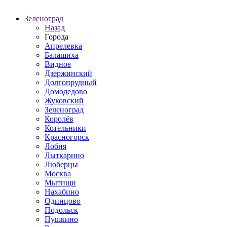
Зеленоград
Назад
Города
Апрелевка
Балашиха
Видное
Дзержинский
Долгопрудный
Домодедово
Жуковский
Зеленоград
Королёв
Котельники
Красногорск
Лобня
Лыткарино
Люберцы
Москва
Мытищи
Нахабино
Одинцово
Подольск
Пушкино