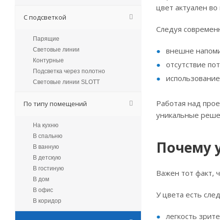
цвет актуален во
С подсветкой
Следуя современ
Парящие
внешне напом
Световые линии
Контурные
отсутствие по
Подсветка через полотно
использование
Световые линии SLOTT
Работая над про
По типу помещений
уникальные решен
На кухню
В спальню
Почему 
В ванную
В детскую
В гостиную
Важен тот факт, 
В дом
В офис
У цвета есть сл
В коридор
легкость зрите