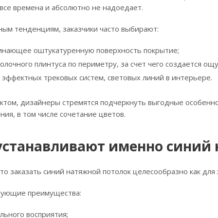
 все времена и абсолютно не надоедает.
ным тенденциям, заказчики часто выбирают:
инающее оштукатуренную поверхность покрытие;
толочного плинтуса по периметру, за счет чего создается о
 эффектных трековых систем, световых линий в интерьере.
ектом, дизайнеры стремятся подчеркнуть выгодные особенно
ия, в том числе сочетание цветов.
устанавливают именно синий 
что заказать синий натяжной потолок целесообразно как для 
едующие преимущества:
льного восприятия;