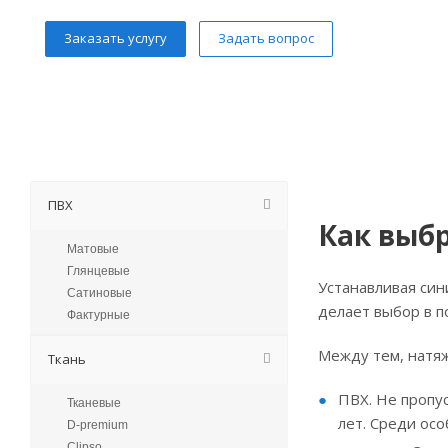
Заказать услугу
Задать вопрос
ПВХ
Как выб
Матовые
Глянцевые
Устанавливая син
Сатиновые
делает выбор в 
Фактурные
Между тем, натяж
Ткань
ПВХ. Не пропу
Тканевые
лет. Среди осо
D-premium
Clipso