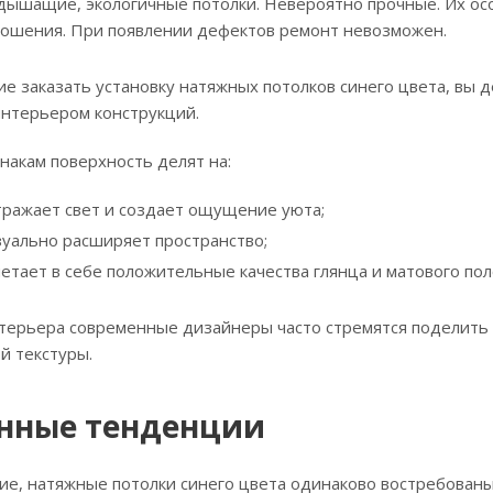
 дышащие, экологичные потолки. Невероятно прочные. Их ос
ошения. При появлении дефектов ремонт невозможен.
 заказать установку натяжных потолков синего цвета, вы д
интерьером конструкций.
акам поверхность делят на:
тражает свет и создает ощущение уюта;
зуально расширяет пространство;
етает в себе положительные качества глянца и матового пол
терьера современные дизайнеры часто стремятся поделить 
й текстуры.
нные тенденции
е, натяжные потолки синего цвета одинаково востребованы 