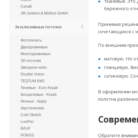
тканевые. Это
Cerutti
бережного отн
JM Junkers & Müllers GmbH
Принимая решение
Эксклюзивные потолки
сочетающихся с 
Фотопечать
По внешним призн
Двухуровневые
Многоуровневые
матовую. Не о
3D-потолки
глянцевую. Ви
Звездное небо
Double Vision
сатиновую. Соч
TEQTUM KM2
Теневые - Euro Kraab
В оформлении ин
Бесщелевые - Kraab
полотна различно
Резные - Apply
Акустические
Cold Stretch
Совреме
LumFer
BAUF
Обратите внимани
PONGS