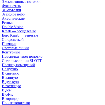
Эксклюзивные потолки
Фотопечать
3D-потолки
Звездное небо
Акустические
Резные
Double Vision
Kraab — бесщелевые
Euro Kraab — теневые
С подсветкой
Парящие
Световые линии
Контурные
Подсветка через полотно
Световые линии SLOTT
По типу помещений
На кухню
В спальню
В ванную
В детскую
В гостиную
В дом
В офис
В коридор
По изготовителю