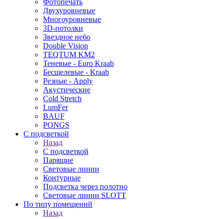
Фотопечать
Двухуровневые
Многоуровневые
3D-потолки
Звездное небо
Double Vision
TEQTUM KM2
Теневые - Euro Kraab
Бесщелевые - Kraab
Резные - Apply
Акустические
Cold Stretch
LumFer
BAUF
PONGS
С подсветкой
Назад
С подсветкой
Парящие
Световые линии
Контурные
Подсветка через полотно
Световые линии SLOTT
По типу помещений
Назад