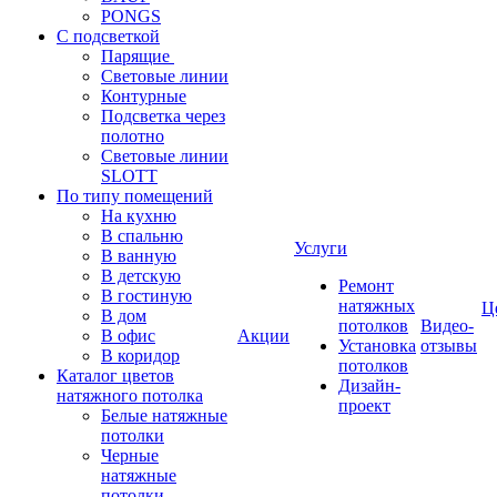
PONGS
С подсветкой
Парящие
Световые линии
Контурные
Подсветка через
полотно
Световые линии
SLOTT
По типу помещений
На кухню
В спальню
Услуги
В ванную
В детскую
Ремонт
В гостиную
натяжных
Ц
В дом
потолков
Видео-
В офис
Акции
Установка
отзывы
В коридор
потолков
Каталог цветов
Дизайн-
натяжного потолка
проект
Белые натяжные
потолки
Черные
натяжные
потолки