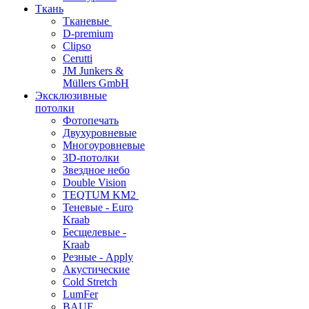
Ткань
Тканевые
D-premium
Clipso
Cerutti
JM Junkers &
Müllers GmbH
Эксклюзивные
потолки
Фотопечать
Двухуровневые
Многоуровневые
3D-потолки
Звездное небо
Double Vision
TEQTUM KM2
Теневые - Euro
Kraab
Бесщелевые -
Kraab
Резные - Apply
Акустические
Cold Stretch
LumFer
BAUF