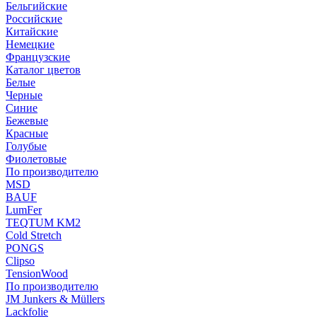
Бельгийские
Российские
Китайские
Немецкие
Французские
Каталог цветов
Белые
Черные
Синие
Бежевые
Красные
Голубые
Фиолетовые
По производителю
MSD
BAUF
LumFer
TEQTUM KM2
Cold Stretch
PONGS
Clipso
TensionWood
По производителю
JM Junkers & Müllers
Lackfolie