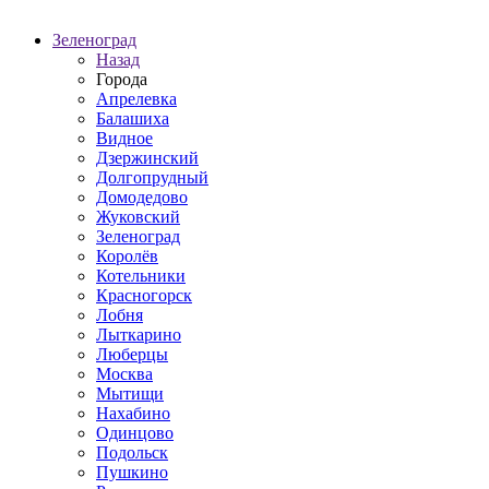
Зеленоград
Назад
Города
Апрелевка
Балашиха
Видное
Дзержинский
Долгопрудный
Домодедово
Жуковский
Зеленоград
Королёв
Котельники
Красногорск
Лобня
Лыткарино
Люберцы
Москва
Мытищи
Нахабино
Одинцово
Подольск
Пушкино