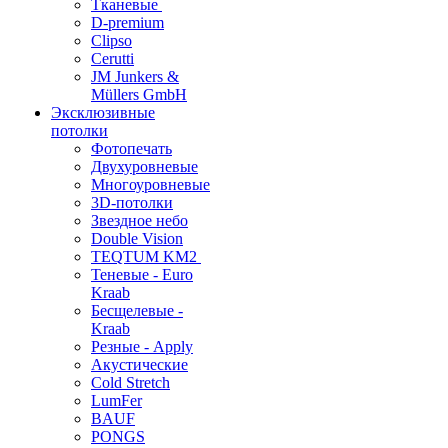
Тканевые
D-premium
Clipso
Cerutti
JM Junkers &
Müllers GmbH
Эксклюзивные
потолки
Фотопечать
Двухуровневые
Многоуровневые
3D-потолки
Звездное небо
Double Vision
TEQTUM KM2
Теневые - Euro
Kraab
Бесщелевые -
Kraab
Резные - Apply
Акустические
Cold Stretch
LumFer
BAUF
PONGS