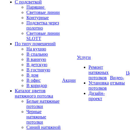
С подсветкой
Парящие
Световые линии
Контурные
Подсветка через
полотно
Световые линии
SLOTT
По типу помещений
На кухню
В спальню
Услуги
В ванную
В детскую
Ремонт
В гостиную
натяжных
Ц
В дом
потолков
Видео-
В офис
Акции
Установка
отзывы
В коридор
потолков
Каталог цветов
Дизайн-
натяжного потолка
проект
Белые натяжные
потолки
Черные
натяжные
потолки
Синий натяжной