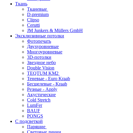
Ткань
Тканевые
D-premium
Clipso
Cerutti
JM Junkers & Müllers GmbH
Эксклюзивные потолки
Фотопечать
Двухуровневые
Многоуровневые
3D-потолки
Звездное небо
Double Vision
TEQTUM KM2
Теневые - Euro Kraab
Бесщелевые - Kraab
Резные - Apply
Акустические
Cold Stretch
LumFer
BAUF
PONGS
С подсветкой
Парящие
Световые линии