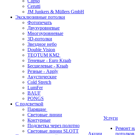
Clipso
Cerutti
JM Junkers & Müllers GmbH
Эксклюзивные потолки
Фотопечать
Двухуровневые
Многоуровневые
3D-потолки
Звездное небо
Double Vision
TEQTUM KM2
Теневые - Euro Kraab
Бесщелевые - Kraab
Резные - Apply
Акустические
Cold Stretch
LumFer
BAUF
PONGS
С подсветкой
Парящие
Световые линии
Услуги
Контурные
Подсветка через полотно
Ремонт 
Световые линии SLOTT
Акции
потолков