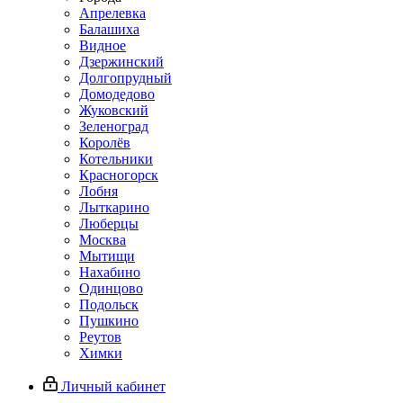
Апрелевка
Балашиха
Видное
Дзержинский
Долгопрудный
Домодедово
Жуковский
Зеленоград
Королёв
Котельники
Красногорск
Лобня
Лыткарино
Люберцы
Москва
Мытищи
Нахабино
Одинцово
Подольск
Пушкино
Реутов
Химки
Личный кабинет