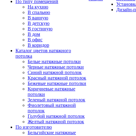
По типу помещений
Установк
На кухню
Дизайн-п
В спальню
В ванную
В детскую
В гостиную
В дом
В офис
В коридор
Каталог цветов натяжного
потолка
Белые натяжные потолки
Черные натяжные потолки
Синий натяжной потолок
Красный натяжной потолок
Бежевые натяжные потолки
Коричневые натяжные
потолки
Зеленый натяжной потолок
Фиолетовый натяжной
потолок
Голубой натяжной потолок
Желтый натяжной потолок
По изготовителю
Бельгийские натяжные