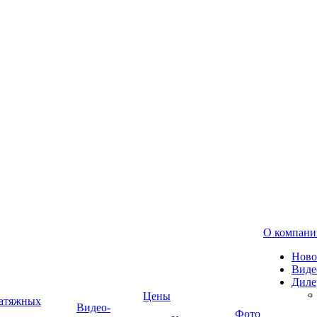
О компани
Ново
Виде
Диле
Цены
натяжных
Видео-
Фото