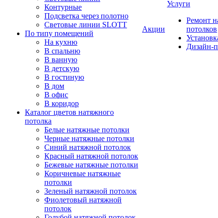
Услуги
Контурные
Подсветка через полотно
Ремонт 
Световые линии SLOTT
Акции
потолков
По типу помещений
Установк
На кухню
Дизайн-п
В спальню
В ванную
В детскую
В гостиную
В дом
В офис
В коридор
Каталог цветов натяжного
потолка
Белые натяжные потолки
Черные натяжные потолки
Синий натяжной потолок
Красный натяжной потолок
Бежевые натяжные потолки
Коричневые натяжные
потолки
Зеленый натяжной потолок
Фиолетовый натяжной
потолок
Голубой натяжной потолок