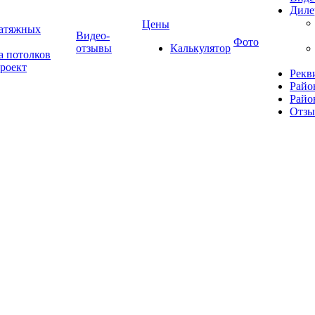
Диле
Цены
натяжных
Видео-
Фото
отзывы
Калькулятор
а потолков
роект
Рекв
Райо
Райо
Отз