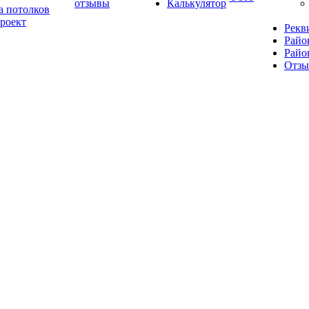
отзывы
Калькулятор
а потолков
роект
Рекв
Райо
Райо
Отз