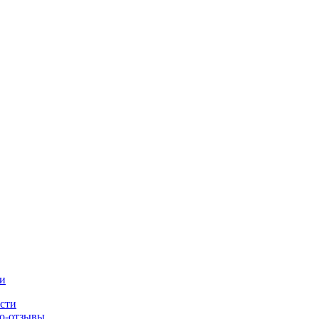
и
сти
о-отзывы