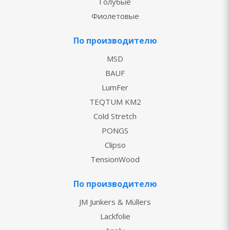
Голубые
Фиолетовые
По производителю
MSD
BAUF
LumFer
TEQTUM KM2
Cold Stretch
PONGS
Clipso
TensionWood
По производителю
JM Junkers & Müllers
Lackfolie