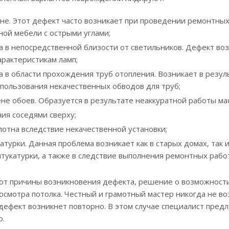
тне. Этот дефект часто возникает при проведении ремонтных
ной мебели с острыми углами;
а в непосредственной близости от светильников. Дефект во
арактеристикам ламп;
а в области прохождения труб отопления. Возникает в рез
спользования некачественных обводов для труб;
не обоев. Образуется в результате неаккуратной работы мас
ия соседями сверху;
лотна вследствие некачественной установки;
турки. Данная проблема возникает как в старых домах, так 
тукатурки, а также в следствие выполнения ремонтных рабо
от причины возникновения дефекта, решение о возможности
осмотра потолка. Честный и грамотный мастер никогда не воз
дефект возникнет повторно. В этом случае специалист пре
о.