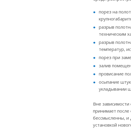
порез на поло
крупногабарит
разрыв полотн
техническим х
разрыв полотн
температур, и
порез при заме
залив помещен
провисание по
осыпание штука
укладывании ш
Вне зависимости 
принимает после 
бессмысленны, и 
установкой новог