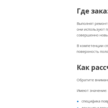
Где зак
Выполнят ремонт 
они используют п
совершенно новы
В компетенции с
поверхность поло
Как расс
Обратите внимани
Имеют значение:
специфика пов
локация и пло