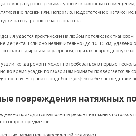
ды температурного режима, уровня влажности в помещении;
тягивание пленки или, напротив, недостаточное натяжение п
турки на внутреннюю часть полотна.
дения удается практически на любом потолке: как тканевом,
е дефекта. Если оно незначительно (до 10-15 см) удалено 
 потолка с дыркой или разрезом, спрятав поврежденную част
уации, когда ремонт может потребоваться в первые несколь
тно во время усадки по габаритам комнаты подвергается высо
ят по шву. Устранить подобные дефекты без последствий п
ые повреждения натяжных по
дневно приходится выполнять ремонт натяжных потолков по
тно острых предметов.
аненных вариантов повреждений лидируют: