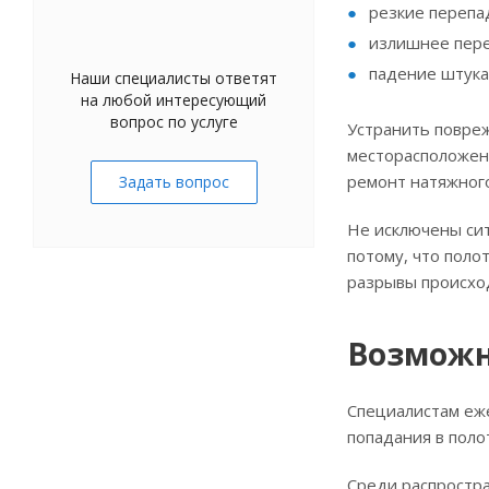
резкие перепа
излишнее пере
падение штука
Наши специалисты ответят
на любой интересующий
вопрос по услуге
Устранить повреж
месторасположени
ремонт натяжного
Задать вопрос
Не исключены сит
потому, что поло
разрывы происход
Возможн
Специалистам еже
попадания в поло
Среди распростр