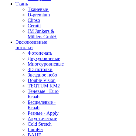
Ткань
Тканевые
D-premium
Clipso
Cerutti
JM Junkers &
Müllers GmbH
Эксклюзивные
потолки
Фотопечать
Двухуровневые
Многоуровневые
3D-потолки
Звездное небо
Double Vision
TEQTUM KM2
Теневые - Euro
Kraab
Бесщелевые -
Kraab
Резные - Apply
Акустические
Cold Stretch
LumFer
BAUF