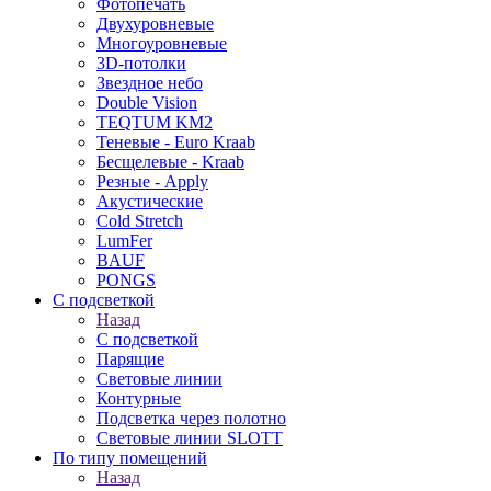
Фотопечать
Двухуровневые
Многоуровневые
3D-потолки
Звездное небо
Double Vision
TEQTUM KM2
Теневые - Euro Kraab
Бесщелевые - Kraab
Резные - Apply
Акустические
Cold Stretch
LumFer
BAUF
PONGS
С подсветкой
Назад
С подсветкой
Парящие
Световые линии
Контурные
Подсветка через полотно
Световые линии SLOTT
По типу помещений
Назад