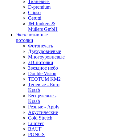
Тканевые
D-premium
Clipso
Cerutti
JM Junkers &
Müllers GmbH
Эксклюзивные
потолки
Фотопечать
Двухуровневые
Многоуровневые
3D-потолки
Звездное небо
Double Vision
TEQTUM KM2
Теневые - Euro
Kraab
Бесщелевые -
Kraab
Резные - Apply
Акустические
Cold Stretch
LumFer
BAUF
PONGS