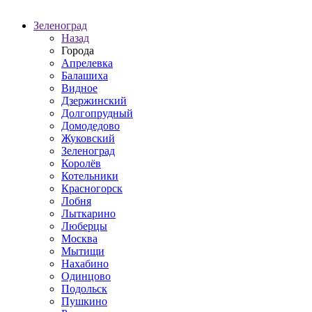
Зеленоград
Назад
Города
Апрелевка
Балашиха
Видное
Дзержинский
Долгопрудный
Домодедово
Жуковский
Зеленоград
Королёв
Котельники
Красногорск
Лобня
Лыткарино
Люберцы
Москва
Мытищи
Нахабино
Одинцово
Подольск
Пушкино