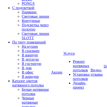
PONGS
С подсветкой
Парящие
Световые линии
Контурные
Подсветка через
полотно
Световые линии
SLOTT
По типу помещений
На кухню
В спальню
Услуги
В ванную
В детскую
Ремонт
В гостиную
натяжных
Ц
В дом
потолков
Видео-
В офис
Акции
Установка
отзывы
В коридор
потолков
Каталог цветов
Дизайн-
натяжного потолка
проект
Белые натяжные
потолки
Черные
натяжные
потолки