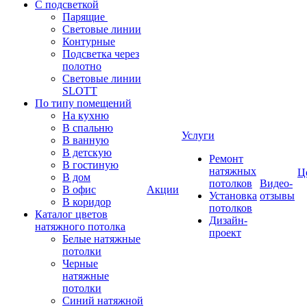
С подсветкой
Парящие
Световые линии
Контурные
Подсветка через
полотно
Световые линии
SLOTT
По типу помещений
На кухню
В спальню
Услуги
В ванную
В детскую
Ремонт
В гостиную
натяжных
Ц
В дом
потолков
Видео-
В офис
Акции
Установка
отзывы
В коридор
потолков
Каталог цветов
Дизайн-
натяжного потолка
проект
Белые натяжные
потолки
Черные
натяжные
потолки
Синий натяжной