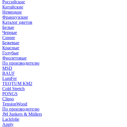
Российские
Китайские
Немецкие
Французские
Каталог цветов
Белые
Черные
Синие
Бежевые
Красные
Голубые
Фиолетовые
По производителю
MSD
BAUF
LumFer
TEQTUM KM2
Cold Stretch
PONGS
Clipso
TensionWood
По производителю
JM Junkers & Müllers
Lackfolie
Apply