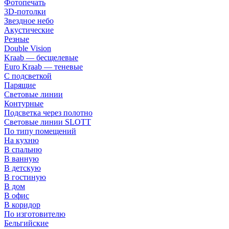
Фотопечать
3D-потолки
Звездное небо
Акустические
Резные
Double Vision
Kraab — бесщелевые
Euro Kraab — теневые
С подсветкой
Парящие
Световые линии
Контурные
Подсветка через полотно
Световые линии SLOTT
По типу помещений
На кухню
В спальню
В ванную
В детскую
В гостиную
В дом
В офис
В коридор
По изготовителю
Бельгийские