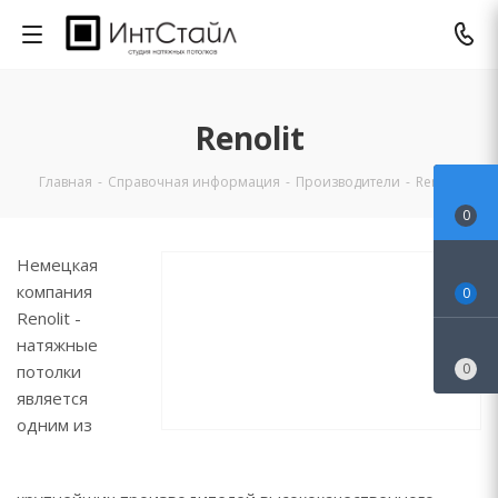
Renolit
Главная
-
Справочная информация
-
Производители
-
Renolit
0
Немецкая
компания
0
Renolit -
натяжные
0
потолки
является
одним из