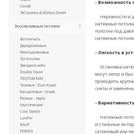
- Возможность 
Cerutti
JM Junkers & Müllers GmbH
Неровности и де
натяжные потолк
Эксклюзивные потолки
полотна под давл
натяжные потолк
Фотопечать
Двухуровневые
- Легкость в у
Многоуровневые
3D-потолки
Звездное небо
Установка натяж
Double Vision
могут легко и бы
TEQTUM KM2
проводить крупны
Теневые - Euro Kraab
сняты и заменены
Бесщелевые - Kraab
Резные - Apply
- Вариативност
Акустические
Cold Stretch
Натяжные потолк
LumFer
и стильные интер
BAUF
сатиновый или пе
PONGS