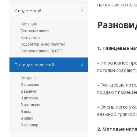
натяжные потолк
С подсветкой
Разнови
Парящие
Световые линии
Контурные
Подсветка через полотно
1. Глянцевые н
Световые линии SLOTT
- Их основное пр
По типу помещений
потолки создают 
На кухню
- Глянцевые пото
В спальню
придают помещен
В ванную
В детскую
В гостиную
- Очень легко ух
В дом
влажной тряпкой
В офис
В коридор
2. Матовые нат