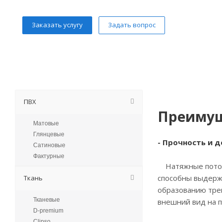
Заказать услугу
Задать вопрос
ПВХ
Преимущ
Матовые
Глянцевые
- Прочность и 
Сатиновые
Фактурные
Натяжные потолк
способны выдерж
Ткань
образованию трещ
Тканевые
внешний вид на п
D-premium
Clipso