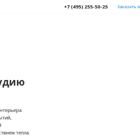
+7 (495) 255-50-25
Заказать 
тудию
нтерьера.
ытий,
й
твием тепла.